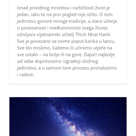
Iznad prividnog mnoštva i različitosti život je
jedan, iako to na prvi pogled nije očito. O tom
jedinstvu govore mnoge tradicije, a staro učenje
o povezanosti i međuovisnosti svega života
oživljava vijetnamski učitelj Thich Nhat Hanh.
Sve je povezano sa svime poput karika u lancu.
Sve što mislimo, kažemo ili učinimo utječe na
sve ostalo – na bolje ili na gore. Dajući najbolje
od sebe doprinosimo izgradnji složnog
jedinstva, a u samom tom procesu pronalazimo
i radost.