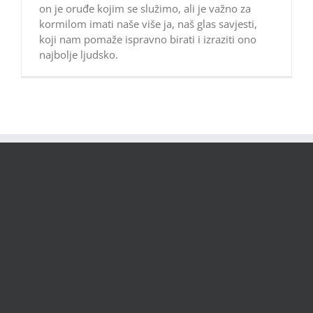
on je oruđe kojim se služimo, ali je važno za
kormilom imati naše više ja, naš glas savjesti,
koji nam pomaže ispravno birati i izraziti ono
najbolje ljudsko.