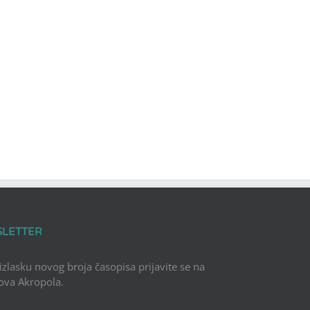
SLETTER
 izlasku novog broja časopisa prijavite se na
Nova Akropola.