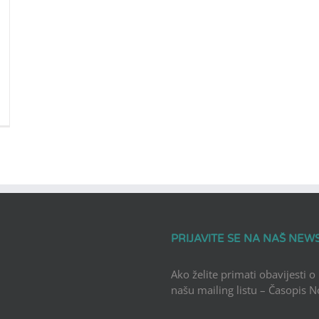
PRIJAVITE SE NA NAŠ NEW
Ako želite primati obavijesti o
našu mailing listu – Časopis 