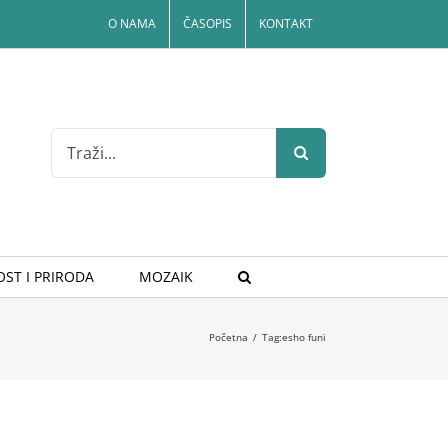
O NAMA
ČASOPIS
KONTAKT
Search
for:
ST I PRIRODA
MOZAIK
Početna
/
Tag:
esho funi