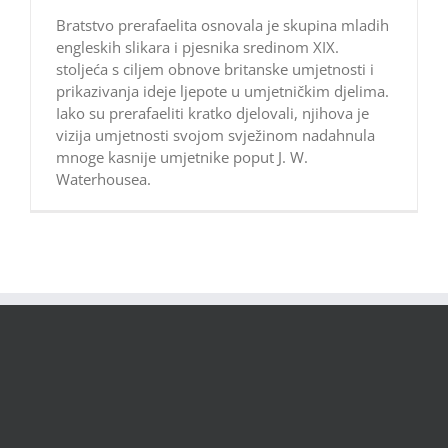
Bratstvo prerafaelita osnovala je skupina mladih
engleskih slikara i pjesnika sredinom XIX.
stoljeća s ciljem obnove britanske umjetnosti i
prikazivanja ideje ljepote u umjetničkim djelima.
Iako su prerafaeliti kratko djelovali, njihova je
vizija umjetnosti svojom svježinom nadahnula
mnoge kasnije umjetnike poput J. W.
Waterhousea.