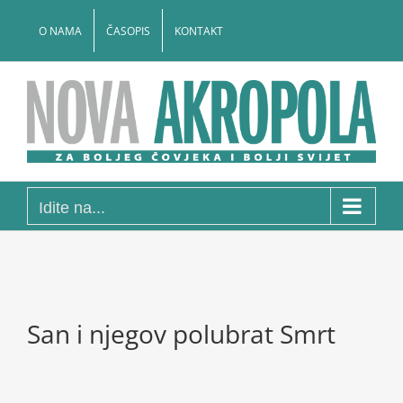
Skip
to
O NAMA
ČASOPIS
KONTAKT
content
Idite na...
San i njegov polubrat Smrt