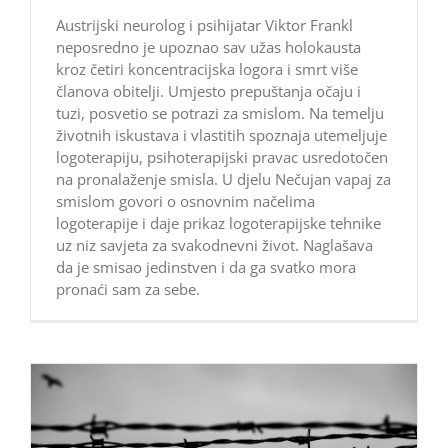
Austrijski neurolog i psihijatar Viktor Frankl
neposredno je upoznao sav užas holokausta
kroz četiri koncentracijska logora i smrt više
članova obitelji. Umjesto prepuštanja očaju i
tuzi, posvetio se potrazi za smislom. Na temelju
životnih iskustava i vlastitih spoznaja utemeljuje
logoterapiju, psihoterapijski pravac usredotočen
na pronalaženje smisla. U djelu Nečujan vapaj za
smislom govori o osnovnim načelima
logoterapije i daje prikaz logoterapijske tehnike
uz niz savjeta za svakodnevni život. Naglašava
da je smisao jedinstven i da ga svatko mora
pronaći sam za sebe.