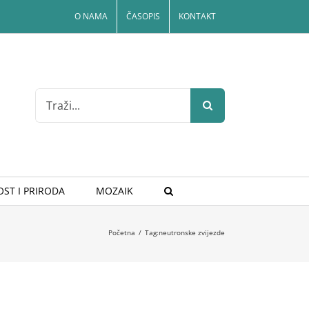
O NAMA
ČASOPIS
KONTAKT
Search
for:
ST I PRIRODA
MOZAIK
Početna
/
Tag:
neutronske zvijezde