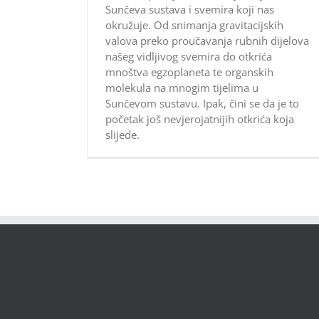
Sunčeva sustava i svemira koji nas
okružuje. Od snimanja gravitacijskih
valova preko proučavanja rubnih dijelova
našeg vidljivog svemira do otkrića
mnoštva egzoplaneta te organskih
molekula na mnogim tijelima u
Sunčevom sustavu. Ipak, čini se da je to
početak još nevjerojatnijih otkrića koja
slijede.