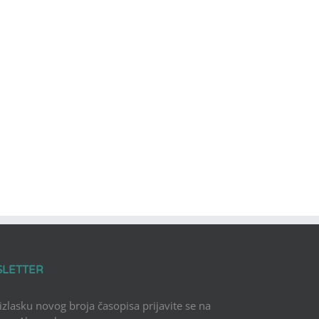
SLETTER
 izlasku novog broja časopisa prijavite se na