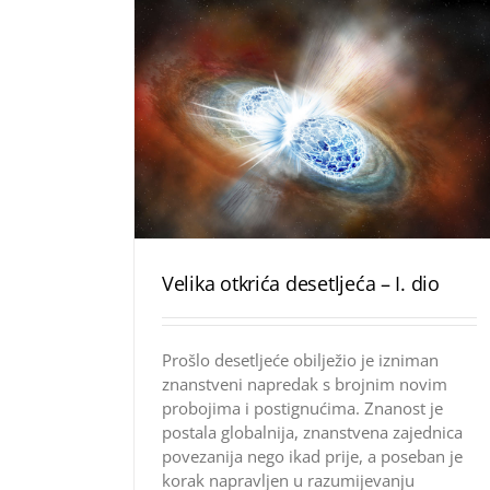
Velika otkrića desetljeća – I. dio
Prošlo desetljeće obilježio je izniman
znanstveni napredak s brojnim novim
probojima i postignućima. Znanost je
postala globalnija, znanstvena zajednica
povezanija nego ikad prije, a poseban je
korak napravljen u razumijevanju