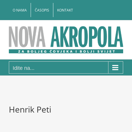
Skip
to
O NAMA
ČASOPIS
KONTAKT
content
Idite na...
Henrik Peti