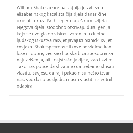
William Shakespeare najsjajnija je zvijezda
elizabetinskog kazališta čija djela danas čine
okosnicu kazališnih repertoara širom svijeta.
Njegova djela istodobno otkrivaju dušu genija
koja se uzdigla do visina i zaronila u dubine
ljudskog iskustva rasvjetljavajući psihički svijet
čovjeka. Shakespeareove likove ne vidimo kao
loše ili dobre, već kao ljudska bića sposobna za
najuzvišenija, ali i najstrašnija djela, kao i svi mi.
Tako nas potiče da shvatimo da trebamo slušati
vlastitu savjest, da raj i pakao nisu nešto izvan
nas, već da su posljedica naših vlastitih životnih
odabira.