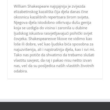
William Shakespeare najsjajnija je zvijezda
elizabetinskog kazališta čija djela danas čine
okosnicu kazališnih repertoara širom svijeta.
Njegova djela istodobno otkrivaju dušu genija
koja se uzdigla do visina i zaronila u dubine
ljudskog iskustva rasvjetljavajući psihički svijet
čovjeka. Shakespeareove likove ne vidimo kao
loše ili dobre, već kao ljudska bića sposobna za
najuzvišenija, ali i najstrašnija djela, kao i svi mi.
Tako nas potiče da shvatimo da trebamo slušati
vlastitu savjest, da raj i pakao nisu nešto izvan
nas, već da su posljedica naših vlastitih životnih
odabira.