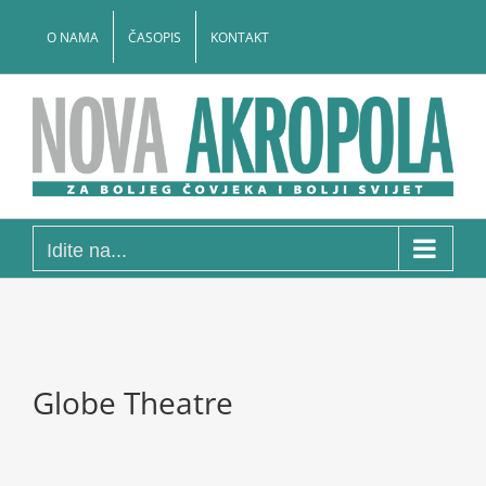
Skip
to
O NAMA
ČASOPIS
KONTAKT
content
Idite na...
Globe Theatre