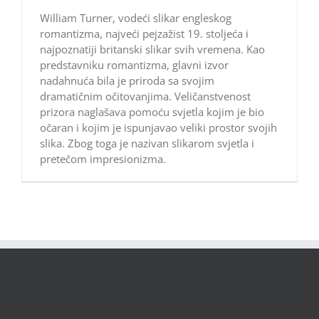
William Turner, vodeći slikar engleskog
romantizma, najveći pejzažist 19. stoljeća i
najpoznatiji britanski slikar svih vremena. Kao
predstavniku romantizma, glavni izvor
nadahnuća bila je priroda sa svojim
dramatičnim očitovanjima. Veličanstvenost
prizora naglašava pomoću svjetla kojim je bio
očaran i kojim je ispunjavao veliki prostor svojih
slika. Zbog toga je nazivan slikarom svjetla i
pretečom impresionizma.