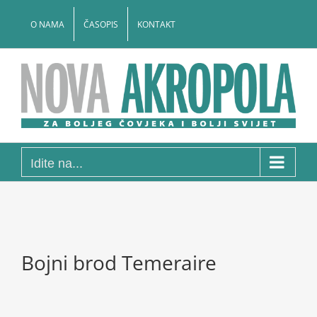
Skip
to
O NAMA
ČASOPIS
KONTAKT
content
Idite na...
Bojni brod Temeraire