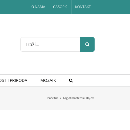
O NAMA
ČASOPIS
KONTAKT
Search
for:
ST I PRIRODA
MOZAIK
Početna
/
Tag:
atmosferski slojevi