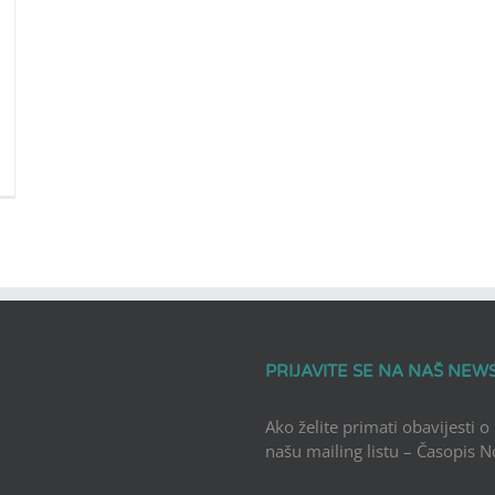
PRIJAVITE SE NA NAŠ NEW
Ako želite primati obavijesti o
našu mailing listu – Časopis 