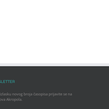
SLETTER
 izlasku novog broja časopisa prijavite se na
Nova Akropola.