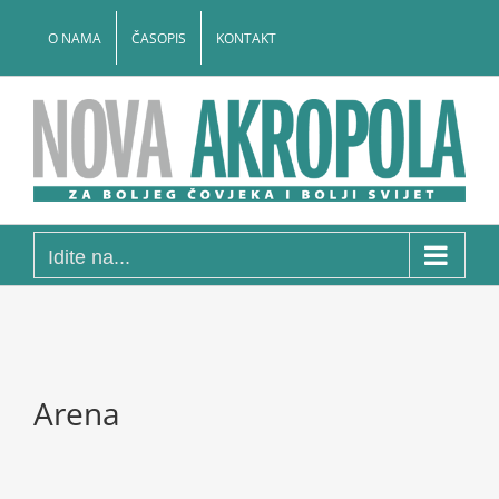
Skip
to
O NAMA
ČASOPIS
KONTAKT
content
Idite na...
Arena