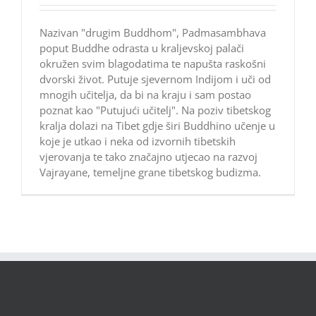
Nazivan "drugim Buddhom", Padmasambhava
poput Buddhe odrasta u kraljevskoj palači
okružen svim blagodatima te napušta raskošni
dvorski život. Putuje sjevernom Indijom i uči od
mnogih učitelja, da bi na kraju i sam postao
poznat kao "Putujući učitelj". Na poziv tibetskog
kralja dolazi na Tibet gdje širi Buddhino učenje u
koje je utkao i neka od izvornih tibetskih
vjerovanja te tako značajno utjecao na razvoj
Vajrayane, temeljne grane tibetskog budizma.