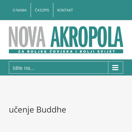
Skip
to
O NAMA
ČASOPIS
KONTAKT
content
Idite na...
učenje Buddhe