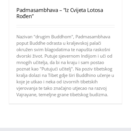
Padmasambhava – “Iz Cvijeta Lotosa
Rođen”
Nazivan "drugim Buddhom", Padmasambhava
poput Buddhe odrasta u kraljevskoj palači
okružen svim blagodatima te napušta raskošni
dvorski život. Putuje sjevernom Indijom i uči od
mnogih učitelja, da bi na kraju i sam postao
poznat kao "Putujući učitelj". Na poziv tibetskog
kralja dolazi na Tibet gdje širi Buddhino učenje u
koje je utkao i neka od izvornih tibetskih
vjerovanja te tako značajno utjecao na razvoj
Vajrayane, temeljne grane tibetskog budizma.