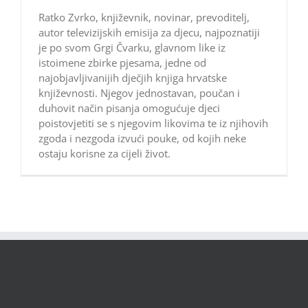
Ratko Zvrko, književnik, novinar, prevoditelj,
autor televizijskih emisija za djecu, najpoznatiji
je po svom Grgi Čvarku, glavnom like iz
istoimene zbirke pjesama, jedne od
najobjavljivanijih dječjih knjiga hrvatske
književnosti. Njegov jednostavan, poučan i
duhovit način pisanja omogućuje djeci
poistovjetiti se s njegovim likovima te iz njihovih
zgoda i nezgoda izvući pouke, od kojih neke
ostaju korisne za cijeli život.