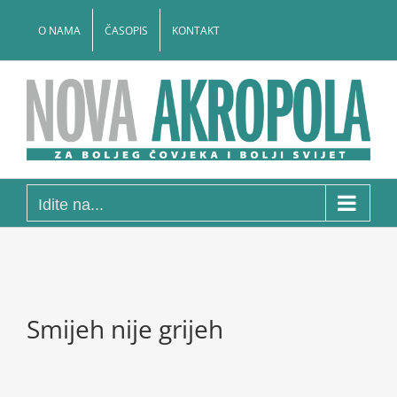
Skip
to
O NAMA
ČASOPIS
KONTAKT
content
Idite na...
Smijeh nije grijeh