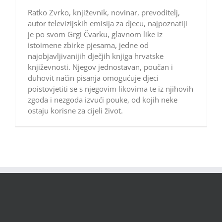
Ratko Zvrko, književnik, novinar, prevoditelj,
autor televizijskih emisija za djecu, najpoznatiji
je po svom Grgi Čvarku, glavnom like iz
istoimene zbirke pjesama, jedne od
najobjavljivanijih dječjih knjiga hrvatske
književnosti. Njegov jednostavan, poučan i
duhovit način pisanja omogućuje djeci
poistovjetiti se s njegovim likovima te iz njihovih
zgoda i nezgoda izvući pouke, od kojih neke
ostaju korisne za cijeli život.