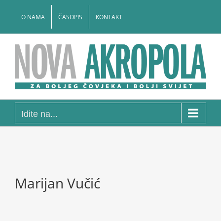
Skip
to
O NAMA
ČASOPIS
KONTAKT
content
Idite na...
Marijan Vučić