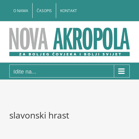
Skip
to
O NAMA
ČASOPIS
KONTAKT
content
Idite na...
slavonski hrast