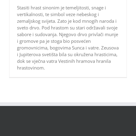
Stasiti hrast sinonim je temeljitosti, snage i
vertikalnosti, te simbol veze nebeskog i
zemaljskog svijeta. Zato je kod mnogih naroda i
sveto drvo. Pod hrastom su stari održavali svoje
sabore i sudovanja. Njegovo drvo privlači munje
i gromove pa je stoga bio posvećen
gromovnicima, bogovima Sunca i vatre. Zeusova
i Jupiterova svetišta bila su okružena hrasticima,
dok se vječna vatra Vestinih hramova hranila
hrastovinom.