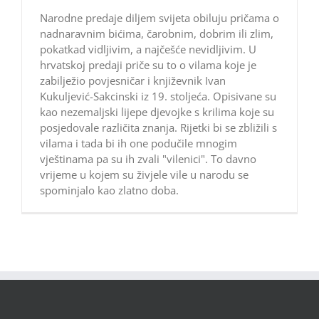
Narodne predaje diljem svijeta obiluju pričama o
nadnaravnim bićima, čarobnim, dobrim ili zlim,
pokatkad vidljivim, a najčešće nevidljivim. U
hrvatskoj predaji priče su to o vilama koje je
zabilježio povjesničar i književnik Ivan
Kukuljević-Sakcinski iz 19. stoljeća. Opisivane su
kao nezemaljski lijepe djevojke s krilima koje su
posjedovale različita znanja. Rijetki bi se zbližili s
vilama i tada bi ih one podučile mnogim
vještinama pa su ih zvali "vilenici". To davno
vrijeme u kojem su živjele vile u narodu se
spominjalo kao zlatno doba.