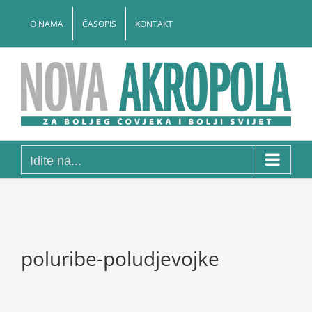
Skip
to
O NAMA
ČASOPIS
KONTAKT
content
Idite na...
poluribe-poludjevojke