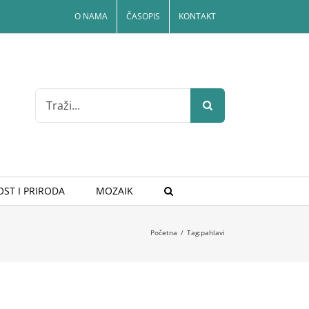
O NAMA
ČASOPIS
KONTAKT
Search
for:
ST I PRIRODA
MOZAIK
Početna
/
Tag:
pahlavi