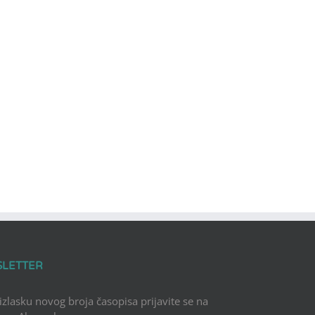
SLETTER
 izlasku novog broja časopisa prijavite se na