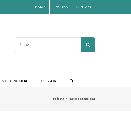
O NAMA
ČASOPIS
KONTAKT
Search
for:
ST I PRIRODA
MOZAIK
Početna
/
Tag:
neopitagorejac