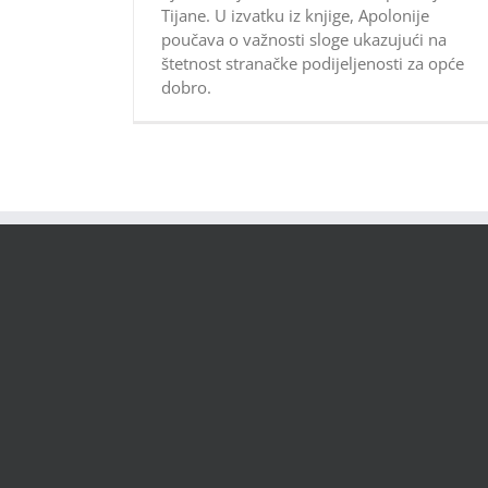
Tijane. U izvatku iz knjige, Apolonije
poučava o važnosti sloge ukazujući na
štetnost stranačke podijeljenosti za opće
dobro.