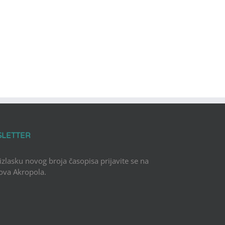
SLETTER
 izlasku novog broja časopisa prijavite se na
Nova Akropola.