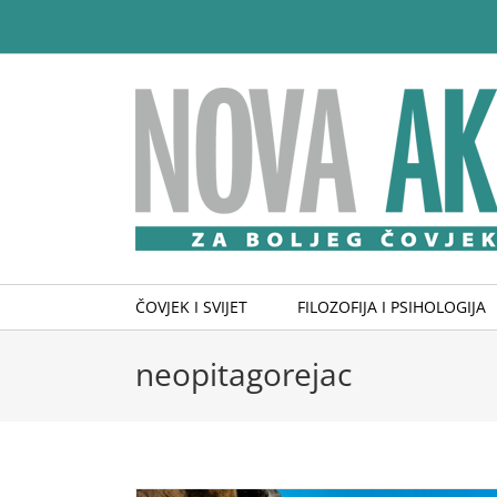
Skip
to
content
ČOVJEK I SVIJET
FILOZOFIJA I PSIHOLOGIJA
neopitagorejac