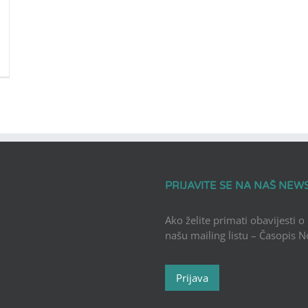
PRIJAVITE SE NA NAŠ NEW
Ako želite primati obavijesti o
našu mailing listu – Časopis 
Prijava