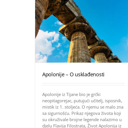
Apolonije – O usklađenosti
Apolonije iz Tijane bio je grčki
neopitagorejac, putujući učitelj, isposnik,
mistik iz 1. stoljeća. O njemu se malo zna
sa sigurnošću. Prikaz njegova života koji
su okruživale brojne legende nalazimo u
djelu Flavija Filostrata, Život Apolonija iz