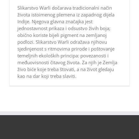
Slikarstvo Warli dočarava tradicionalni način
života istoimenog plemena iz zapadnog dijela
Indije. Njegova glavna značajka jest
jednostavnost prikaza i odsustvo živih boja;
obično koriste bijeli pigment na zemljanoj
podlozi. Slikarstvo Warli odražava njihovu
sjedinjenost s ritmovima prirode i poštovanje
temeljnih ekoloških principa: povezanosti i
međuovisnosti čitavog života. Za njih je Zemlja
živo biće koje treba štovati, a na život gledaju
kao na dar koji treba slaviti.