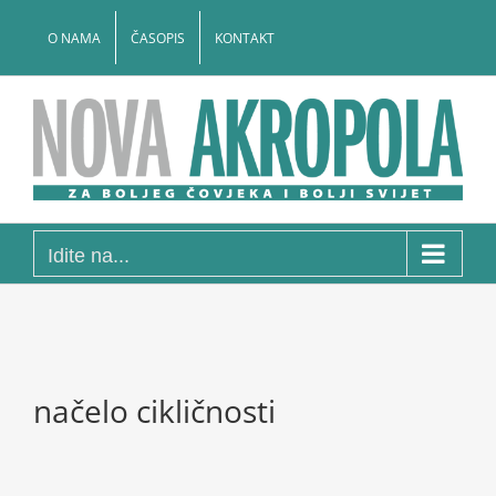
Skip
to
O NAMA
ČASOPIS
KONTAKT
content
Idite na...
načelo cikličnosti