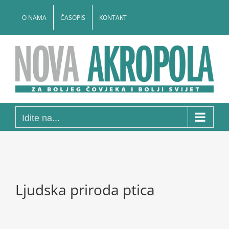
Skip
to
O NAMA
ČASOPIS
KONTAKT
content
Idite na...
Ljudska priroda ptica