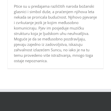
Ptice su u predajama različitih naroda božanski
glasnici i simbol duše, a praćenjem njihova leta
nekada se proricala budućnost. Njihovo pjevanje
i cvrkutanje jezik je kojim međusobno
komuniciraju. Pjev im posjeduje muzičku
strukturu koja je ljudskom uhu neuhvatljiva.
Moguće je da se međusobno pozdravljaju,
pjevaju zajedno iz zadovoljstva, iskazuju
zahvalnost izlazećem Suncu, no iako je na tu
temu provedeno više istraživanja, mnogo toga
ostaje nepoznanica.