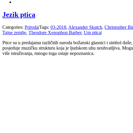
Jezik ptica
Categories:
Priroda
|
Tags:
03-2018
,
Alexander Skutch
,
Christopher Bi
Tajne zemlje
,
Theodore Xenophon Barber
,
Um ptica
|
Ptice su u predajama različitih naroda božanski glasnici i simbol duš
posjeduje muzičku strukturu koja je ljudskom uhu neuhvatljiva. Mogu
više istraživanja, mnogo toga ostaje nepoznanica.