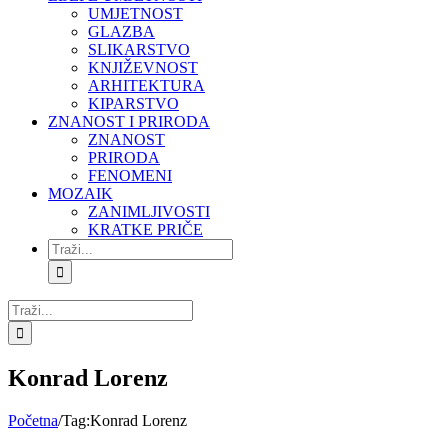
UMJETNOST
GLAZBA
SLIKARSTVO
KNJIŽEVNOST
ARHITEKTURA
KIPARSTVO
ZNANOST I PRIRODA
ZNANOST
PRIRODA
FENOMENI
MOZAIK
ZANIMLJIVOSTI
KRATKE PRIČE
Search
for:
Search
for:
Konrad Lorenz
Početna
/
Tag:
Konrad Lorenz