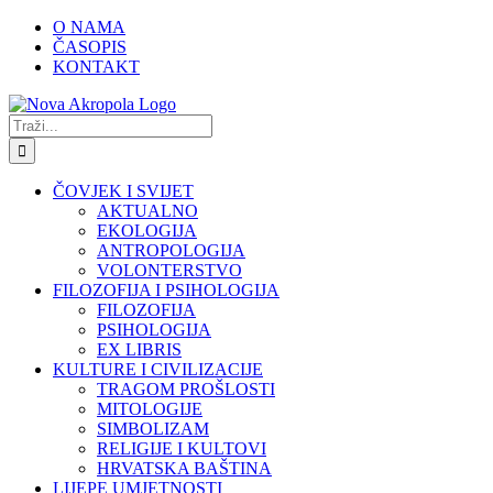
Skip
O NAMA
to
ČASOPIS
content
KONTAKT
Search
for:
ČOVJEK I SVIJET
AKTUALNO
EKOLOGIJA
ANTROPOLOGIJA
VOLONTERSTVO
FILOZOFIJA I PSIHOLOGIJA
FILOZOFIJA
PSIHOLOGIJA
EX LIBRIS
KULTURE I CIVILIZACIJE
TRAGOM PROŠLOSTI
MITOLOGIJE
SIMBOLIZAM
RELIGIJE I KULTOVI
HRVATSKA BAŠTINA
LIJEPE UMJETNOSTI