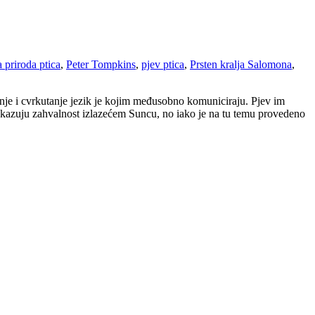
 priroda ptica
,
Peter Tompkins
,
pjev ptica
,
Prsten kralja Salomona
,
anje i cvrkutanje jezik je kojim međusobno komuniciraju. Pjev im
skazuju zahvalnost izlazećem Suncu, no iako je na tu temu provedeno