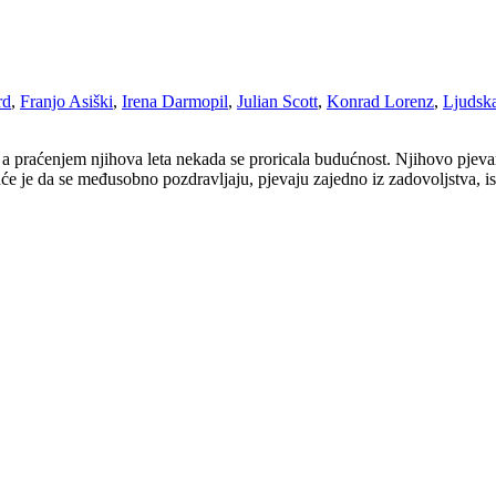
rd
,
Franjo Asiški
,
Irena Darmopil
,
Julian Scott
,
Konrad Lorenz
,
Ljudska
e, a praćenjem njihova leta nekada se proricala budućnost. Njihovo pjev
će je da se međusobno pozdravljaju, pjevaju zajedno iz zadovoljstva, i