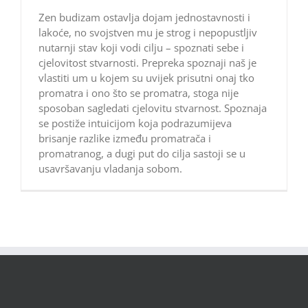
Zen budizam ostavlja dojam jednostavnosti i
lakoće, no svojstven mu je strog i nepopustljiv
nutarnji stav koji vodi cilju – spoznati sebe i
cjelovitost stvarnosti. Prepreka spoznaji naš je
vlastiti um u kojem su uvijek prisutni onaj tko
promatra i ono što se promatra, stoga nije
sposoban sagledati cjelovitu stvarnost. Spoznaja
se postiže intuicijom koja podrazumijeva
brisanje razlike između promatrača i
promatranog, a dugi put do cilja sastoji se u
usavršavanju vladanja sobom.