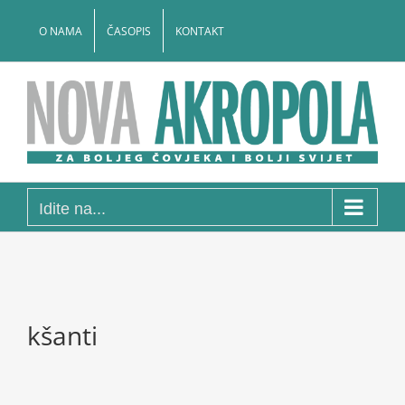
Skip
to
O NAMA
ČASOPIS
KONTAKT
content
Idite na...
kšanti