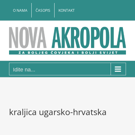
Skip
to
O NAMA
ČASOPIS
KONTAKT
content
Idite na...
kraljica ugarsko-hrvatska