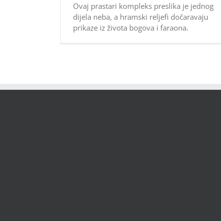
Ovaj prastari kompleks preslika je jednog
dijela neba, a hramski reljefi dočaravaju
prikaze iz života bogova i faraona.