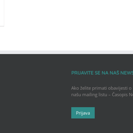
PRIJAVITE SE NA NAŠ NEW
Ako želite primati obavijesti o
našu mailing listu – Časopis 
Prijava