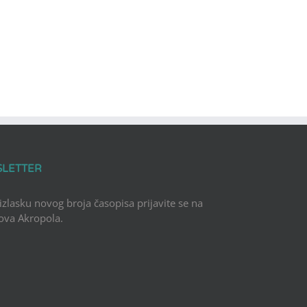
SLETTER
 izlasku novog broja časopisa prijavite se na
Nova Akropola.