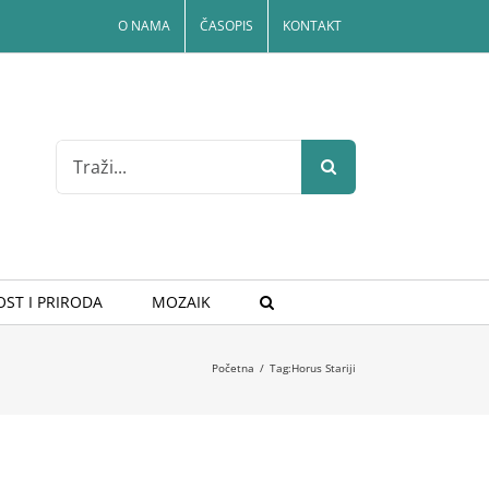
O NAMA
ČASOPIS
KONTAKT
Search
for:
ST I PRIRODA
MOZAIK
Početna
/
Tag:
Horus Stariji