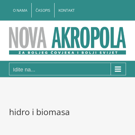
Skip
to
O NAMA
ČASOPIS
KONTAKT
content
Idite na...
hidro i biomasa