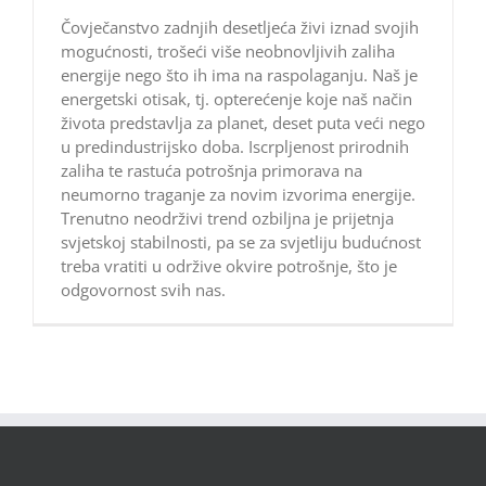
Čovječanstvo zadnjih desetljeća živi iznad svojih
mogućnosti, trošeći više neobnovljivih zaliha
energije nego što ih ima na raspolaganju. Naš je
energetski otisak, tj. opterećenje koje naš način
života predstavlja za planet, deset puta veći nego
u predindustrijsko doba. Iscrpljenost prirodnih
zaliha te rastuća potrošnja primorava na
neumorno traganje za novim izvorima energije.
Trenutno neodrživi trend ozbiljna je prijetnja
svjetskoj stabilnosti, pa se za svjetliju budućnost
treba vratiti u održive okvire potrošnje, što je
odgovornost svih nas.