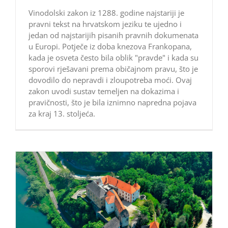
Vinodolski zakon iz 1288. godine najstariji je
pravni tekst na hrvatskom jeziku te ujedno i
jedan od najstarijih pisanih pravnih dokumenata
u Europi. Potječe iz doba knezova Frankopana,
kada je osveta često bila oblik "pravde" i kada su
sporovi rješavani prema običajnom pravu, što je
dovodilo do nepravdi i zloupotreba moći. Ovaj
zakon uvodi sustav temeljen na dokazima i
pravičnosti, što je bila iznimno napredna pojava
za kraj 13. stoljeća.