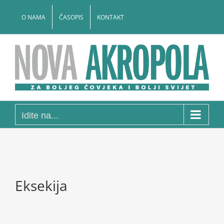
Skip
to
O NAMA
ČASOPIS
KONTAKT
content
Idite na...
Eksekija