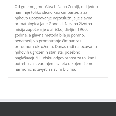
Od golemog mnoštva bića na Zemlji, niti jedno
nam nije toliko slično kao čimpanze, a za
njihovo upoznavanje najzaslužnija je slavna
primatologica Jane Goodall. Njezina životna
misija započela je u afričkoj divljini 1960.
godine, a glavna metoda bila je pomno,
nenametljivo promatranje čimpanza u
prirodnom okruženju. Danas radi na očuvanju
njihovih ugroženih staništa, posebno
naglašavajući ljudsku odgovornost za to, kao i
potrebu za stvaranjem svijeta u kojem ćemo
harmonično živjeti sa svim bićima.