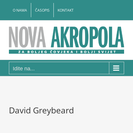
Skip
to
O NAMA
ČASOPIS
KONTAKT
content
Idite na...
David Greybeard