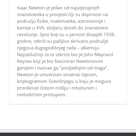
Isaac Newton je jedan od najutjecajnijih
znanstvenika u povijesti čiji su doprinosi na
području fizike, matematike, astronomije i
kemije u XVII. stoljeću doveli do znanstvene
revolucije. Spisi koji su u javnost dospjeli 1936.
godine, otkrili su pažljivo skrivano područje
njegova dugogodišnjeg rada – alkemiju.
Najzaslužniji za to otkriće bio je John Maynard
Keynes koji je bio fasciniran Newtonovim
genijem i nazvao ga "posljednjim od maga".
Newton je univerzum smatrao tajnom,
kriptogramom Svevišnjega, u koju je moguće
proniknuti čistom mišlju i intuitivnim i
metodičnim pristupom.