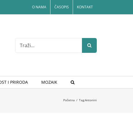
O NAMA
ČASOPIS
KONTAKT
Search
for:
ST I PRIRODA
MOZAIK
Početna
/
Tag:
Antonini