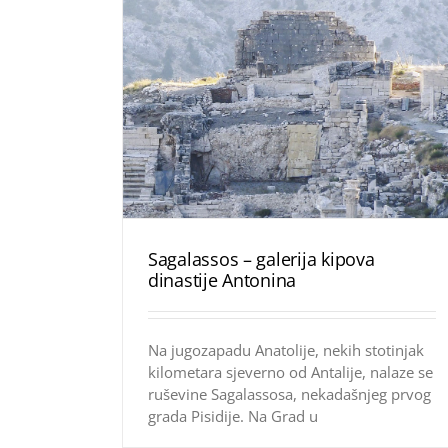
Sagalassos – galerija kipova
dinastije Antonina
Na jugozapadu Ana­tolije, nekih stotinjak
kilometara sjeverno od Antalije, nalaze se
ruševine Sagalassosa, nekadašnjeg prvog
grada Pisidije. Na Grad u