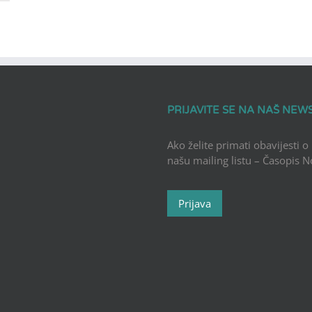
PRIJAVITE SE NA NAŠ NEW
Ako želite primati obavijesti o
našu mailing listu – Časopis 
Prijava