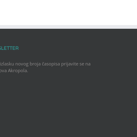
SLETTER
 izlasku novog broja časopisa prijavite se na
Nova Akropola.