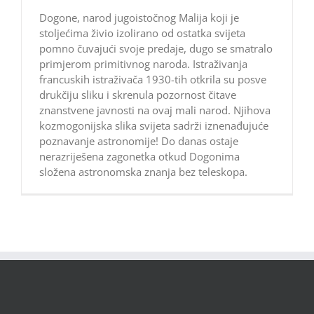
Dogone, narod jugoistočnog Malija koji je
stoljećima živio izolirano od ostatka svijeta
pomno čuvajući svoje predaje, dugo se smatralo
primjerom primitivnog naroda. Istraživanja
francuskih istraživača 1930-tih otkrila su posve
drukčiju sliku i skrenula pozornost čitave
znanstvene javnosti na ovaj mali narod. Njihova
kozmogonijska slika svijeta sadrži iznenađujuće
poznavanje astronomije! Do danas ostaje
nerazriješena zagonetka otkud Dogonima
složena astronomska znanja bez teleskopa.