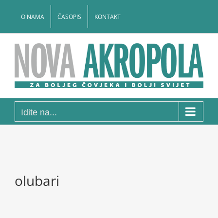
Skip
to
O NAMA
ČASOPIS
KONTAKT
content
Idite na...
olubari