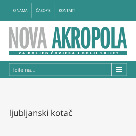
Skip
to
O NAMA
ČASOPIS
KONTAKT
content
Idite na...
ljubljanski kotač