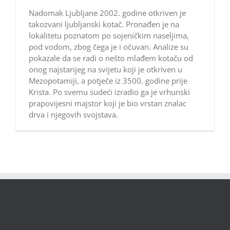
Nadomak Ljubljane 2002. godine otkriven je
takozvani ljubljanski kotač. Pronađen je na
lokalitetu poznatom po sojeničkim naseljima,
pod vodom, zbog čega je i očuvan. Analize su
pokazale da se radi o nešto mlađem kotaču od
onog najstarijeg na svijetu koji je otkriven u
Mezopotamiji, a potječe iz 3500. godine prije
Krista. Po svemu sudeći izradio ga je vrhunski
prapovijesni majstor koji je bio vrstan znalac
drva i njegovih svojstava.