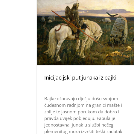
Inicijacijski put junaka iz bajki
Bajke očaravaju dječju dušu svojom
čudesnom radnjom na granici mašte i
zbilje te jasnom porukom da dobro i
pravda uvijek pobjeđuju. Fabula je
jednostavna: junak u službi nečeg
plemenitog mora izvršiti teški zadatak.