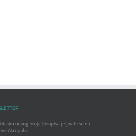
SLETTER
 izlasku novog broja časopisa prijavite se na
Nova Akropola.