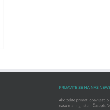
PRIJAVITE SE NA NAŠ NEW
Ako želite primati obavijesti o
našu mailing listu – Časopis 