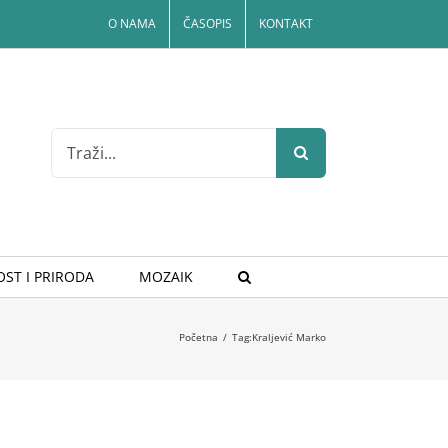
O NAMA
ČASOPIS
KONTAKT
Search
for:
ST I PRIRODA
MOZAIK
Početna
/
Tag:
Kraljević Marko