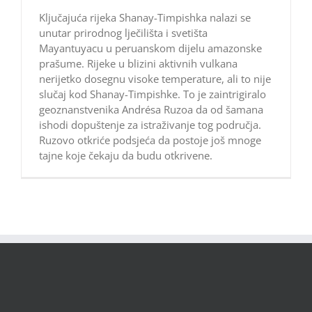
Ključajuća rijeka Shanay-Timpishka nalazi se
unutar prirodnog lječilišta i svetišta
Mayantuyacu u peruanskom dijelu amazonske
prašume. Rijeke u blizini aktivnih vulkana
nerijetko dosegnu visoke temperature, ali to nije
slučaj kod Shanay-Timpishke. To je zaintrigiralo
geoznanstvenika Andrésa Ruzoa da od šamana
ishodi dopuštenje za istraživanje tog područja.
Ruzovo otkriće podsjeća da postoje još mnoge
tajne koje čekaju da budu otkrivene.