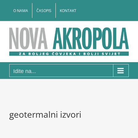
Skip
to
O NAMA
ČASOPIS
KONTAKT
content
Idite na...
geotermalni izvori