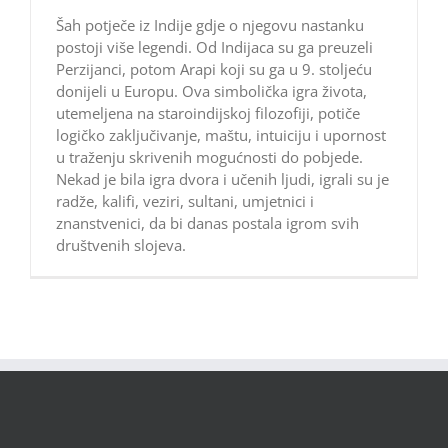
Šah potječe iz Indije gdje o njegovu nastanku
postoji više legendi. Od Indijaca su ga preuzeli
Perzijanci, potom Arapi koji su ga u 9. stoljeću
donijeli u Europu. Ova simbolička igra života,
utemeljena na staroindijskoj filozofiji, potiče
logičko zaključivanje, maštu, intuiciju i upornost
u traženju skrivenih mogućnosti do pobjede.
Nekad je bila igra dvora i učenih ljudi, igrali su je
radže, kalifi, veziri, sultani, umjetnici i
znanstvenici, da bi danas postala igrom svih
društvenih slojeva.