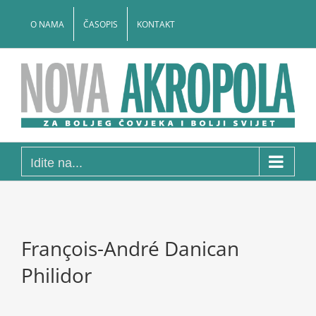
Skip
to
O NAMA
ČASOPIS
KONTAKT
content
Idite na...
François-André Danican
Philidor