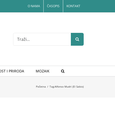
O NAMA
ČASOPIS
KONTAKT
Search
for:
ST I PRIRODA
MOZAIK
Početna
/
Tag:
Alfonso Mudri (El Sabio)