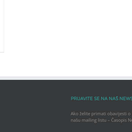
PRIJAVITE SE NA NAŠ NEW
Ako želite primati obavijesti o
našu mailing listu – Časopis 