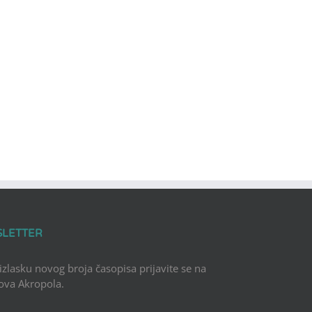
SLETTER
 izlasku novog broja časopisa prijavite se na
Nova Akropola.