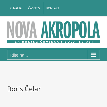
Skip
to
O NAMA
ČASOPIS
KONTAKT
content
Idite na...
Boris Čelar