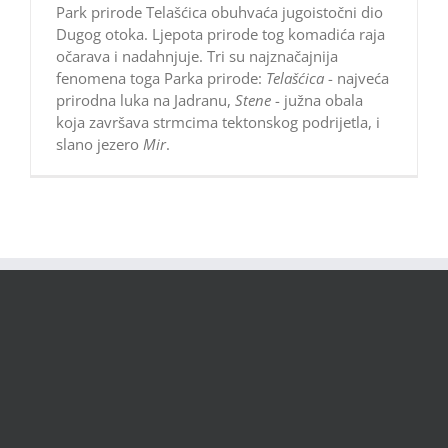
Park prirode Telašćica obuhvaća jugoistočni dio
Dugog otoka. Ljepota prirode tog komadića raja
očarava i nadahnjuje. Tri su najznačajnija
fenomena toga Parka prirode:
Telašćica
- najveća
prirodna luka na Jadranu,
Stene
- južna obala
koja završava strmcima tektonskog podrijetla, i
slano jezero
Mir
.