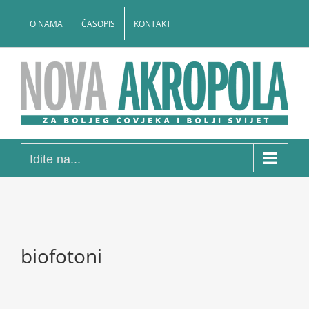
Skip
to
O NAMA
ČASOPIS
KONTAKT
content
Idite na...
biofotoni