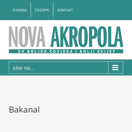
Skip
to
O NAMA
ČASOPIS
KONTAKT
content
Idite na...
Bakanal