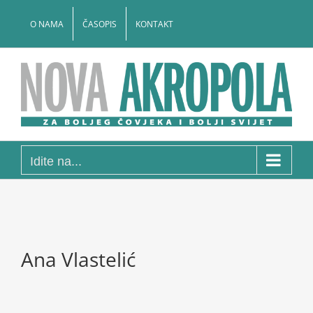
Skip
to
O NAMA
ČASOPIS
KONTAKT
content
Idite na...
Ana Vlastelić