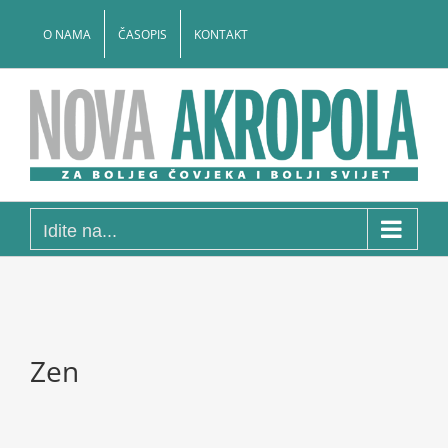
Skip
to
O NAMA
ČASOPIS
KONTAKT
content
Idite na...
Zen