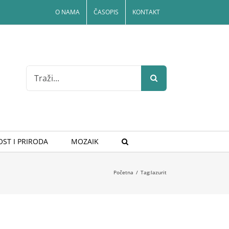
O NAMA
ČASOPIS
KONTAKT
Search
for:
ST I PRIRODA
MOZAIK
Početna
/
Tag:
lazurit