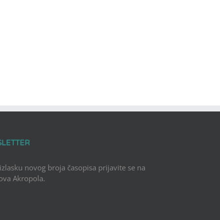
SLETTER
 izlasku novog broja časopisa prijavite se na
Nova Akropola.