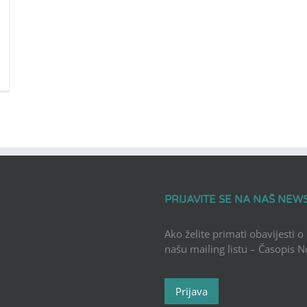
PRIJAVITE SE NA NAŠ NEW
Ako želite primati obavijesti o
našu mailing listu – Časopis 
Prijava