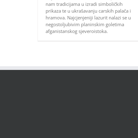
nam tradicijama u izradi simboličkih
prikaza te u ukrašavanju carskih palača i
hramova. Najcjenjeniji lazurit nalazi se u
negostoljubivim planinskim goletima
afganistanskog sjeveroistoka.