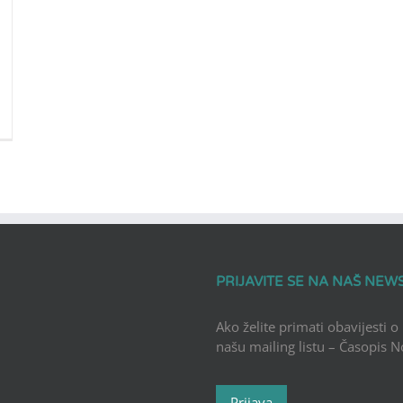
PRIJAVITE SE NA NAŠ NEW
Ako želite primati obavijesti o
našu mailing listu – Časopis 
Prijava