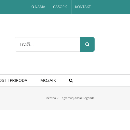
O NAMA
ČASOPIS
KONTAKT
Search
for:
ST I PRIRODA
MOZAIK
Početna
/
Tag:
arturijanske legende