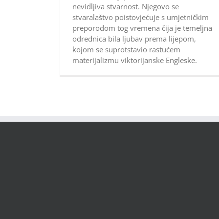
nevidljiva stvarnost. Njegovo se
stvaralaštvo poistovjećuje s umjetničkim
preporodom tog vremena čija je temeljna
odrednica bila ljubav prema lijepom,
kojom se suprotstavio rastućem
materijalizmu viktorijanske Engleske.