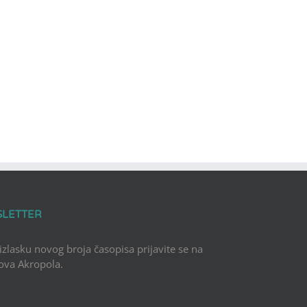
SLETTER
 izlasku novog broja časopisa prijavite se na
Nova Akropola.