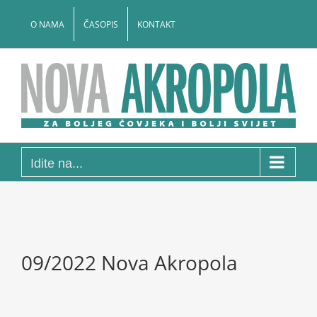
Skip
to
O NAMA
ČASOPIS
KONTAKT
content
Idite na...
09/2022 Nova Akropola