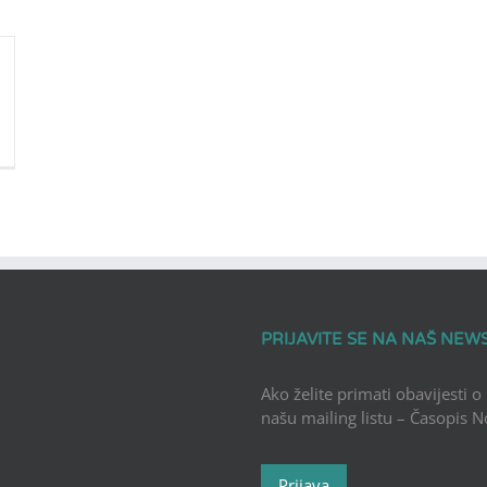
PRIJAVITE SE NA NAŠ NEW
Ako želite primati obavijesti o
našu mailing listu – Časopis 
Prijava