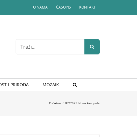
O NAMA
ČASOPIS
KONTAKT
Search
for:
ST I PRIRODA
MOZAIK
Početna
/
07/2023 Nova Akropola