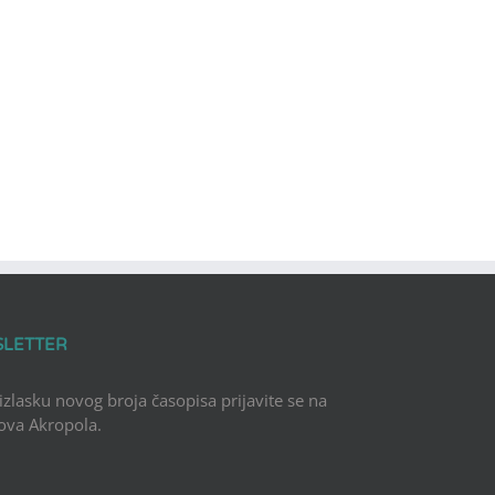
SLETTER
 izlasku novog broja časopisa prijavite se na
Nova Akropola.