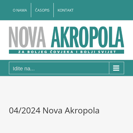
Skip
to
O NAMA
ČASOPIS
KONTAKT
content
Idite na...
04/2024 Nova Akropola