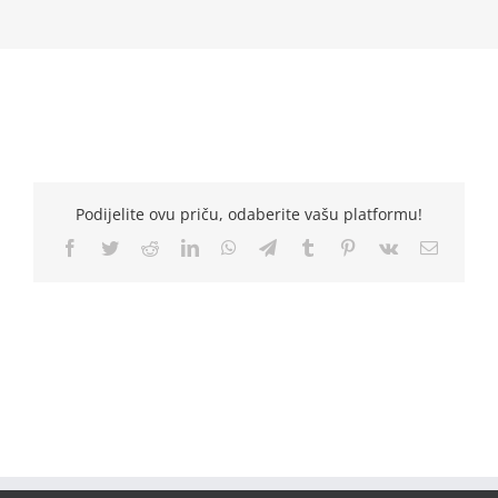
Podijelite ovu priču, odaberite vašu platformu!
Facebook
Twitter
Reddit
LinkedIn
WhatsApp
Telegram
Tumblr
Pinterest
Vk
Email