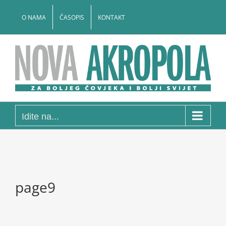
Skip
to
O NAMA
ČASOPIS
KONTAKT
content
Idite na...
page9