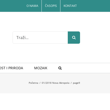
O NAMA
ČASOPIS
KONTAKT
Search
for:
ST I PRIRODA
MOZAIK
Početna
/
01/2018 Nova Akropola
/
page9