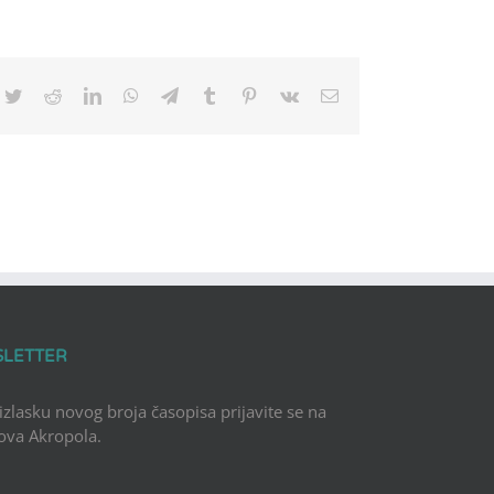
cebook
Twitter
Reddit
LinkedIn
WhatsApp
Telegram
Tumblr
Pinterest
Vk
Email
SLETTER
 izlasku novog broja časopisa prijavite se na
Nova Akropola.