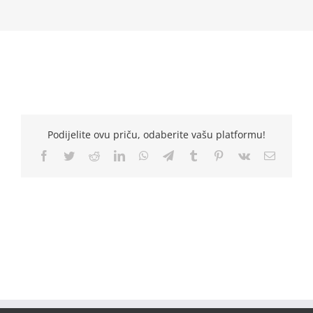
Podijelite ovu priču, odaberite vašu platformu!
Facebook
Twitter
Reddit
LinkedIn
WhatsApp
Telegram
Tumblr
Pinterest
Vk
Email