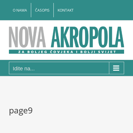
Skip
to
O NAMA
ČASOPIS
KONTAKT
content
Idite na...
page9