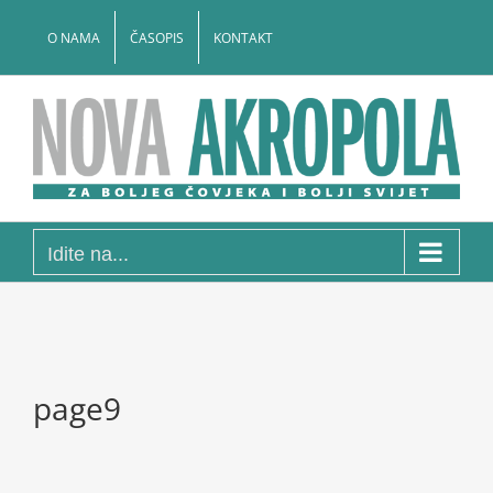
Skip
to
O NAMA
ČASOPIS
KONTAKT
content
Idite na...
page9