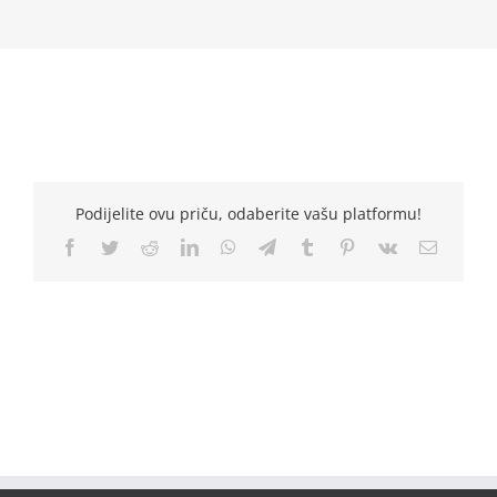
Podijelite ovu priču, odaberite vašu platformu!
Facebook
Twitter
Reddit
LinkedIn
WhatsApp
Telegram
Tumblr
Pinterest
Vk
Email